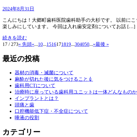
2024年8月31日
こんにちは！大郷町歯科医院歯科助手の大杉です。 以前にこ
楽しみにしています。 今回は入れ歯安定剤についてお話 […]
続きを読む
17 / 273
« 先頭
«
...
10
...
15
16
17
18
19
...
30
40
50
...
»
最後 »
最近の投稿
器材の消毒・滅菌について
麻酔が切れた後に気をつけること💉
歯科用CTについて
治療時に座っている歯科用ユニットは一体どんなものか
インプラントとは？
頭痛と歯
口腔機能低下症・不全症について
唾液の役割
カテゴリー