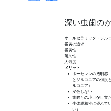
深い虫歯の
オールセラミック（ジル
審美の追求
審美性
耐久性
人気度
メリット
ポーセレンの透明感
とジルコニアの強度
ルコニア）
変色しない
歯肉との境目が目立
生体親和性に優れて
い）