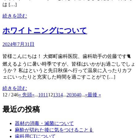
は […]
続きを読む
ホワイトニングについて
2024年7月31日
皆様こんにちは！ 大郷町歯科医院、歯科助手の佐藤です🐈
燃えるように暑い時季ですが、皆様はいかがお過ごしでしょ
うか？ 私はというと先日秋保へ行って温泉に入ったりカフ
ェにいったりと充実した時間を過ごすことがで […]
続きを読む
12 / 246
« 先頭
«
...
10
11
12
13
14
...
20
30
40
...
»
最後 »
最近の投稿
器材の消毒・滅菌について
麻酔が切れた後に気をつけること💉
歯科用CTについて