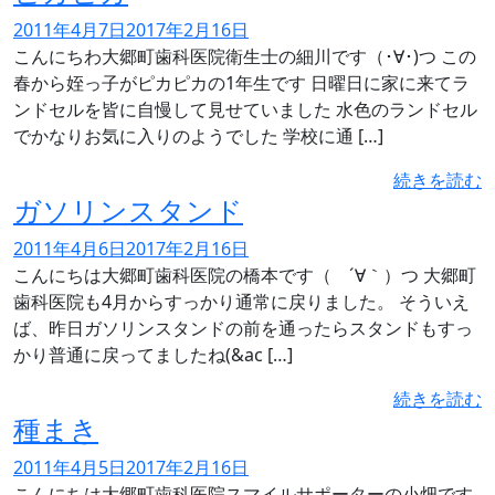
2011年4月7日
2017年2月16日
こんにちわ大郷町歯科医院衛生士の細川です（･∀･)つ この
春から姪っ子がピカピカの1年生です 日曜日に家に来てラ
ンドセルを皆に自慢して見せていました 水色のランドセル
でかなりお気に入りのようでした 学校に通 […]
続きを読む
ガソリンスタンド
2011年4月6日
2017年2月16日
こんにちは大郷町歯科医院の橋本です（ ´∀｀）つ 大郷町
歯科医院も4月からすっかり通常に戻りました。 そういえ
ば、昨日ガソリンスタンドの前を通ったらスタンドもすっ
かり普通に戻ってましたね(&ac […]
続きを読む
種まき
2011年4月5日
2017年2月16日
こんにちは大郷町歯科医院スマイルサポーターの小畑です