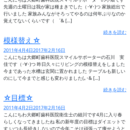
先週の土曜日は我が家は種まきでした（･∀･)つ 家族総出で
行いました 家族みんながそろってやるのは何年ぶりなのか
覚えてないくらいです（ ´& […]
続きを読む
模様替え☆
2011年4月4日
2017年2月16日
こんにちは大郷町歯科医院スマイルサポーターの石川 実
佳です（･∀･)つ 昨日久々にリビングの模様替えをしました
今まであった水槽は玄関に置かれました テーブルも新しい
のにして今までと感じも変わりました(｡･& […]
続きを読む
☆目標☆
2011年4月2日
2017年2月16日
こんにちわ大郷町歯科医院衛生士の細川です4月に入り春
らしくなってきましたね 私の新年度の目標はダイエットで
す いつも長続きしないので今年こそは頑張って痩せようと