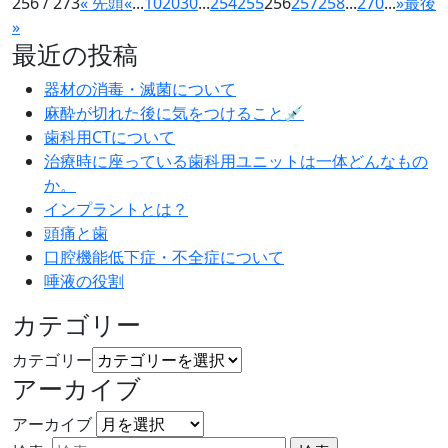
256 / 273
« 先頭
«
...
10
20
30
...
254
255
256
257
258
...
270
...
»
最後
»
最近の投稿
器材の消毒・滅菌について
麻酔が切れた後に気をつけること💉
歯科用CTについて
治療時に座っている歯科用ユニットは一体どんなもの
か。
インプラントとは？
頭痛と歯
口腔機能低下症・不全症について
唾液の役割
カテゴリー
カテゴリー
アーカイブ
アーカイブ