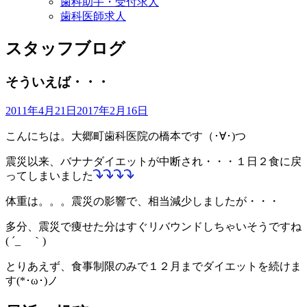
歯科助手・受付求人
歯科医師求人
スタッフブログ
そういえば・・・
2011年4月21日
2017年2月16日
こんにちは。大郷町歯科医院の橋本です（･∀･)つ
震災以来、バナナダイエットが中断され・・・１日２食に戻
ってしまいました
体重は。。。震災の影響で、相当減少しましたが・・・
多分、震災で痩せた分はすぐリバウンドしちゃいそうですね
( ´_ゝ｀)
とりあえず、食事制限のみで１２月までダイエットを続けま
す(*･ω･)ノ