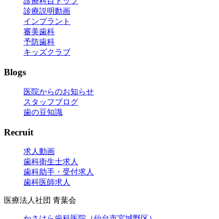
診療科目トップ
診療説明動画
インプラント
審美歯科
予防歯科
キッズクラブ
Blogs
医院からのお知らせ
スタッフブログ
歯の豆知識
Recruit
求人動画
歯科衛生士求人
歯科助手・受付求人
歯科医師求人
医療法人社団 青葉会
かさはら歯科医院（仙台市宮城野区）