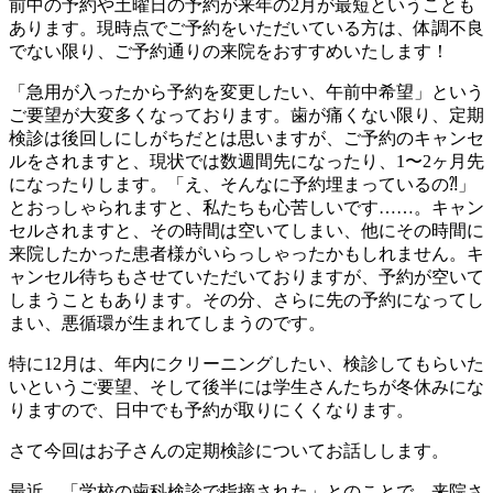
前中の予約や土曜日の予約が来年の2月が最短ということも
あります。現時点でご予約をいただいている方は、体調不良
でない限り、ご予約通りの来院をおすすめいたします！
「急用が入ったから予約を変更したい、午前中希望」という
ご要望が大変多くなっております。歯が痛くない限り、定期
検診は後回しにしがちだとは思いますが、ご予約のキャンセ
ルをされますと、現状では数週間先になったり、1〜2ヶ月先
になったりします。「え、そんなに予約埋まっているの⁈」
とおっしゃられますと、私たちも心苦しいです……。キャン
セルされますと、その時間は空いてしまい、他にその時間に
来院したかった患者様がいらっしゃったかもしれません。キ
ャンセル待ちもさせていただいておりますが、予約が空いて
しまうこともあります。その分、さらに先の予約になってし
まい、悪循環が生まれてしまうのです。
特に12月は、年内にクリーニングしたい、検診してもらいた
いというご要望、そして後半には学生さんたちが冬休みにな
りますので、日中でも予約が取りにくくなります。
さて今回はお子さんの定期検診についてお話しします。
最近、「学校の歯科検診で指摘された」とのことで、来院さ