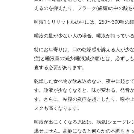
えるのを抑えたり、プラーク
(
歯垢
)
の中の酸を
唾液
1
ミリリットルの中には、
250
〜
300
種の
唾液の量が少ない人の場合、唾液が持ってい
特にお年寄りは、口の乾燥感を訴える人が少
症
)
と唾液量の減少
(
唾液減少症
)
とは、必ずし
査する必要があります。
乾燥した食べ物が飲み込めない、夜中に起き
す。唾液が少なくなると、味が変わる、発音
す。さらに、粘膜の炎症を起こしたり、喉や
スクも高くなります。
唾液が出にくくなる原因は、病気
(
シェーグレ
逃せません。高齢になると何らかの不調をき