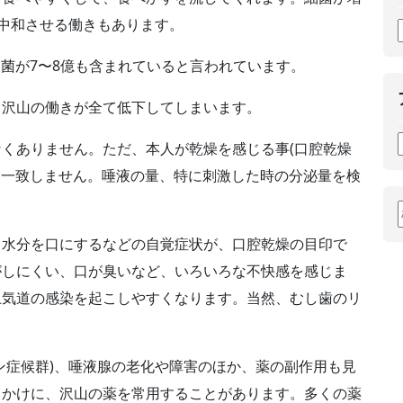
中和させる働きもあります。
細菌が
7
〜
8
億も含まれていると言われています。
る沢山の働きが全て低下してしまいます。
なくありません。ただ、本人が乾燥を感じる事
(
口腔乾燥
も一致しません。唾液の量、特に刺激した時の分泌量を検
て水分を口にするなどの自覚症状が、口腔乾燥の目印で
がしにくい、口が臭いなど、いろいろな不快感を感じま
上気道の感染を起こしやすくなります。当然、むし歯のリ
ン症候群
)
、唾液腺の老化や障害のほか、薬の副作用も見
っかけに、沢山の薬を常用することがあります。多くの薬