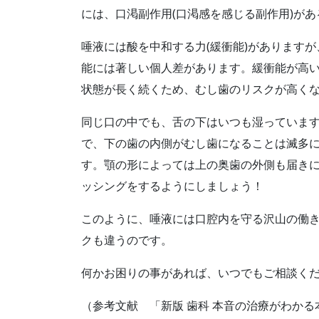
には、口渇副作用
(
口渇感を感じる副作用
)
があ
唾液には酸を中和する力
(
緩衝能
)
がありますが
能には著しい個人差があります。緩衝能が高
状態が長く続くため、むし歯のリスクが高く
同じ口の中でも、舌の下はいつも湿っていま
で、下の歯の内側がむし歯になることは滅多
す。顎の形によっては上の奥歯の外側も届き
ッシングをするようにしましょう！
このように、唾液には口腔内を守る沢山の働
クも違うのです。
何かお困りの事があれば、いつでもご相談く
（参考文献 「新版
歯科
本音の治療がわかる