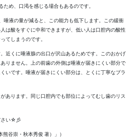
るため、口渇を感じる場合もあるのです。
、唾液の量が減ると、この能力も低下します。この緩衝
い人は酸をすぐに中和できますが、低い人は口腔内の酸性
なってしまうのです。
す。近くに唾液腺の出口が沢山あるためです。このおかげ
にありません。上の前歯の外側は唾液が届きにくい部分で
にくいです。唾液が届きにくい部分は、とくに丁寧なブラ
きがあります。同じ口腔内でも部位によってむし歯のリス
ださい
☆
彡
本熊谷崇・秋本秀俊
著）」）