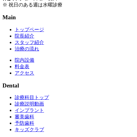
※ 祝日のある週は水曜診療
Main
トップページ
院長紹介
スタッフ紹介
治療の流れ
院内設備
料金表
アクセス
Dental
診療科目トップ
診療説明動画
インプラント
審美歯科
予防歯科
キッズクラブ