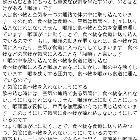
飲み込むときにもっとも重要な役割を果たすのが、のどぼと
けがある「喉頭」です．
人は食べ物と空気を一つの通路で体の中に取り込んでいま
す．そのため、食べ物は食道へ、空気は気管へ、別々に送り
込まなければなりません．喉頭は食べ物と空気を交通整理し
ています．喉頭が上に動くことで、食べ物を食道に送り込ん
でいるのです．もし、喉頭の動きが弱くなれば、食べ物が気
管に入ったり、空気が食道に入ったりしてしまいます．食べ
物などの異物が気管に入ることを「誤嚥」と言います．
1 喉の中を絞り込んで食べ物を食道に送り込む
食べ物が喉に入ると喉頭と舌を上に動かし、喉の中を狭くし
ています．喉を狭くする圧力で、食べ物を喉から食道に運ん
でいるのです．
2 気管に食べ物を入れないようにする．
飲み込む時には、空気の通路である気管に、食べ物を入れな
いようにしなければなりません．喉頭が上に動くことによっ
て、喉頭蓋が反転し、声門を無意識のうちに閉じ込めていま
す．このようにして気管に食べ物が流れ込まないようにして
いるのです．
つまり喉頭が上に動くことで、食べ物を食道に送り込みつ
つ、気管に食べ物を入れないようにしているのです．
嚥下トレーニングの核は、できるだけ早く、意識的に喉頭を