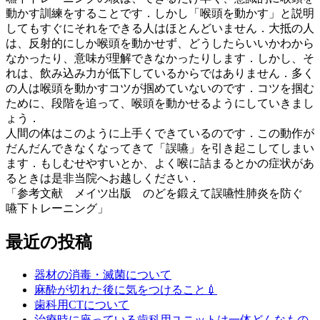
動かす訓練をすることです．しかし「喉頭を動かす」と説明
してもすぐにそれをできる人はほとんどいません．大抵の人
は、反射的にしか喉頭を動かせず、どうしたらいいかわから
なかったり、意味が理解できなかったりします．しかし、そ
れは、飲み込み力が低下しているからではありません．多く
の人は喉頭を動かすコツが掴めていないのです．コツを掴む
ために、段階を追って、喉頭を動かせるようにしていきまし
ょう．
人間の体はこのように上手くできているのです．この動作が
だんだんできなくなってきて「誤嚥」を引き起こしてしまい
ます．もしむせやすいとか、よく喉に詰まるとかの症状があ
るときは是非当院へお越しください．
「参考文献 メイツ出版 のどを鍛えて誤嚥性肺炎を防ぐ
嚥下トレーニング」
最近の投稿
器材の消毒・滅菌について
麻酔が切れた後に気をつけること💉
歯科用CTについて
治療時に座っている歯科用ユニットは一体どんなもの