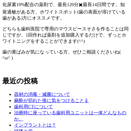
化尿素10%配合の薬剤で、最長120分✖️最長14日間です。知
覚過敏がある方、ホワイトスポット(歯の表面が溶けている
歯がある)方にオススメです。
どちらも歯科医院で専用のマウスピースそさを作ることは同
じですが、1回作れば薬剤を追加購入するだけで、ずっとホ
ワイトニングをすることができます(^^)
歯の黄ばみが気になっている方、ぜひご相談くださいね(
^ω^ )
最近の投稿
器材の消毒・滅菌について
麻酔が切れた後に気をつけること💉
歯科用CTについて
治療時に座っている歯科用ユニットは一体どんなもの
か。
インプラントとは？