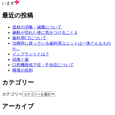
います
最近の投稿
器材の消毒・滅菌について
麻酔が切れた後に気をつけること💉
歯科用CTについて
治療時に座っている歯科用ユニットは一体どんなもの
か。
インプラントとは？
頭痛と歯
口腔機能低下症・不全症について
唾液の役割
カテゴリー
カテゴリー
アーカイブ